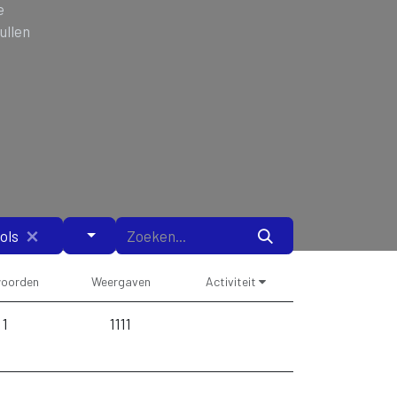
e
ullen
ols
oorden
Weergaven
Activiteit
1
1111