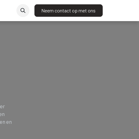
t
Neem contact op met ons
eer
 en
len en