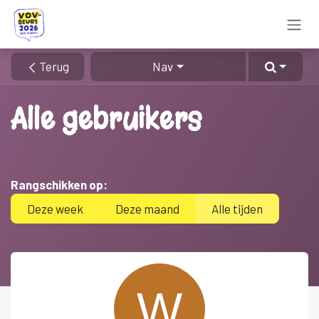
Overslaan naar inhoud
Terug
Nav
Alle gebruikers
Rangschikken op:
Deze week
Deze maand
Alle tijden