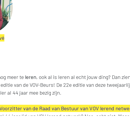
vé
nog meer te
leren
, ook al is leren al echt jouw ding? Dan zi
 editie van de VOV-Beurs! De 22e editie van deze tweejaarl
er al 44 jaar mee bezig zijn.
Voorzitter van de Raad van Bestuur van VOV lerend netwe
al 44 jaar lid van VOV lerend netwerk? Nee, echt niet. Maar
twerk er is voor iedereen!