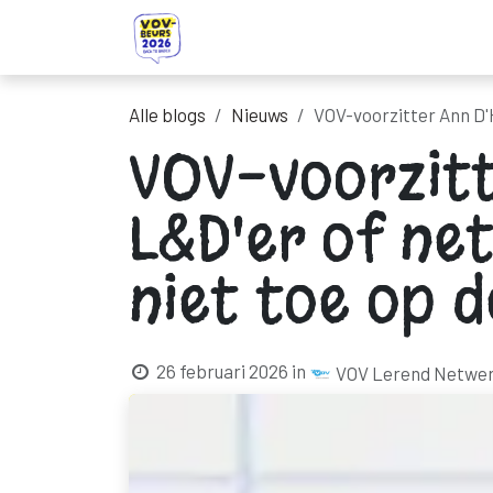
Overslaan naar inhoud
Startpagina
Ontdek onze standhou
Alle blogs
Nieuws
VOV-voorzitter Ann D'
VOV-voorzitt
L&D'er of ne
niet toe op 
26 februari 2026
in
VOV Lerend Netwe