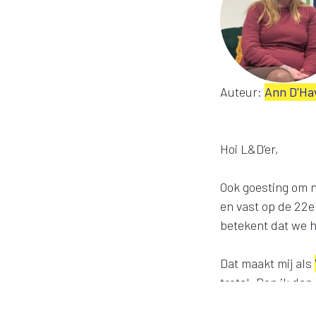
Auteur:
Ann D'Ha
Hoi L&D’er,
Ook goesting om 
en vast op de 22e
betekent dat we hi
Dat maakt mij als
trots! Ben ik dan 
dat VOV lerend ne