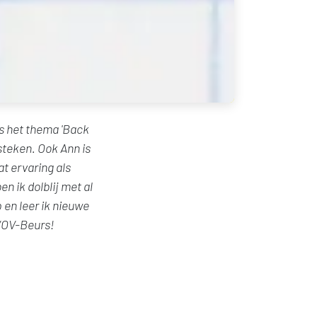
is het thema 'Back
psteken. Ook Ann is
t ervaring als
n ik dolblij met al
 en leer ik nieuwe
 VOV-Beurs!