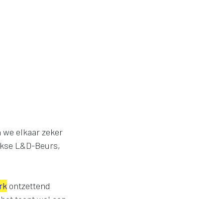
en we elkaar zeker
ijkse L&D-Beurs,
rk
ontzettend
 het toont wel aan