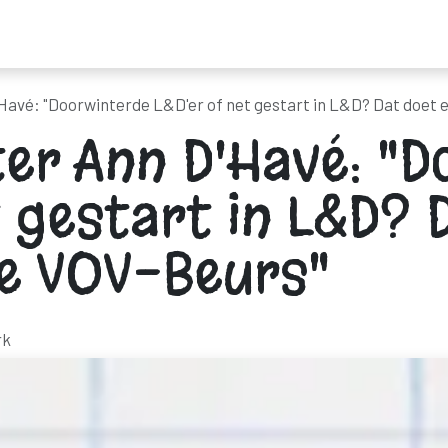
ders
Nieuws
Programma
Tickets
Bereikbaarheid & mobilitei
Havé: "Doorwinterde L&D'er of net gestart in L&D? Dat doet e
er Ann D'Havé: "
t gestart in L&D? 
de VOV-Beurs"
rk