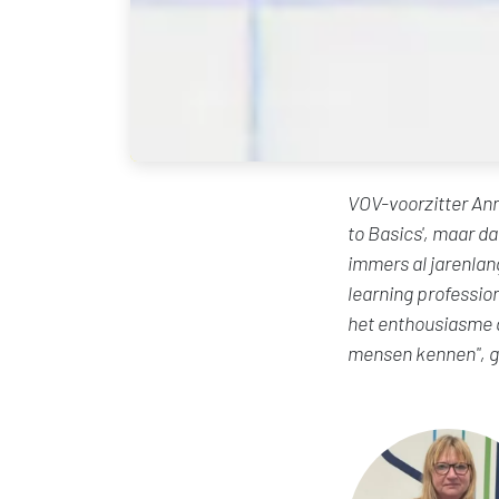
VOV-voorzitter Ann 
to Basics', maar da
immers al jarenlan
learning profession
het enthousiasme da
mensen kennen", ge