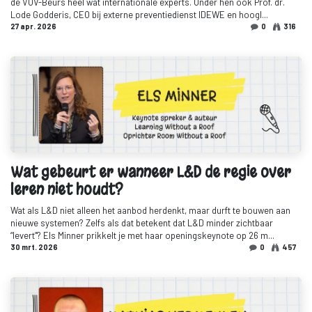
de VOV-Beurs heel wat internationale experts. Onder hen ook Prof. dr.
Lode Godderis, CEO bij externe preventiedienst IDEWE en hoogl...
27 apr. 2026
0
316
Wat gebeurt er wanneer L&D de regie over
leren niet houdt?
Wat als L&D niet alleen het aanbod herdenkt, maar durft te bouwen aan
nieuwe systemen? Zelfs als dat betekent dat L&D minder zichtbaar
“levert”? Els Minner prikkelt je met haar openingskeynote op 26 m...
30 mrt. 2026
0
457