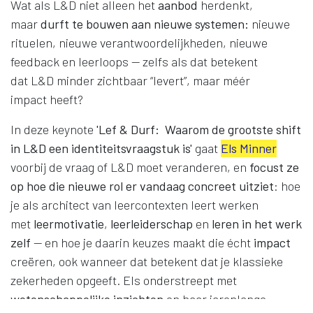
Wat als L&D niet alleen het
aanbod
herdenkt,
maar
durft te bouwen aan nieuwe systemen:
nieuwe
rituelen, nieuwe verantwoordelijkheden, nieuwe
feedback en leerloops — zelfs als dat betekent
dat L&D minder zichtbaar “levert”, maar méér
impact heeft?
In deze keynote
'Lef & Durf: Waarom de grootste shift
in L&D een identiteitsvraagstuk is'
gaat
Els Minner
voorbij de vraag of L&D moet veranderen, en
focust ze
op hoe die nieuwe rol er vandaag concreet uitziet
: hoe
je als architect van leercontexten leert werken
met
leermotivatie
,
leerleiderschap
en
leren in het werk
zelf
— en hoe je daarin keuzes maakt die écht
impact
creëren, ook wanneer dat betekent dat je klassieke
zekerheden opgeeft. Els onderstreept met
wetenschappelijke inzichten
en haar jarenlange