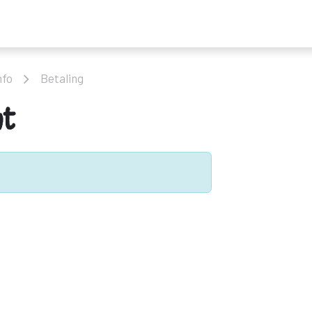
ders
Nieuws
Programma
Tickets
Bereikbaarheid & mobilitei
nfo
Betaling
ht