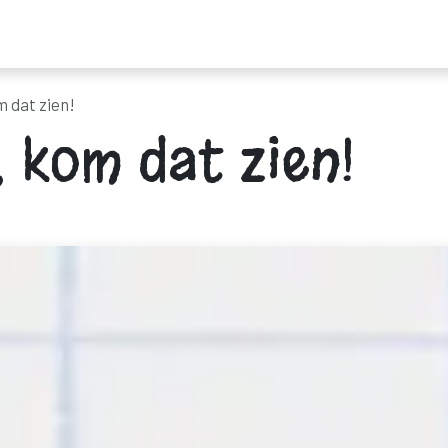
ders
Nieuws
Programma
Tickets
Bereikbaarheid & mobilitei
m dat zien!
 kom dat zien!