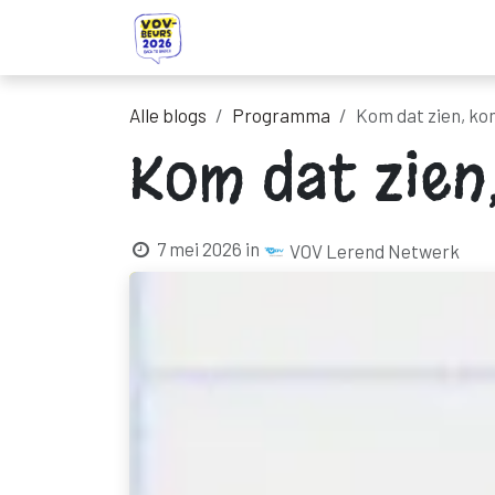
Overslaan naar inhoud
Startpagina
Ontdek onze standhou
Alle blogs
Programma
Kom dat zien, ko
Kom dat zien,
7 mei 2026
in
VOV Lerend Netwerk