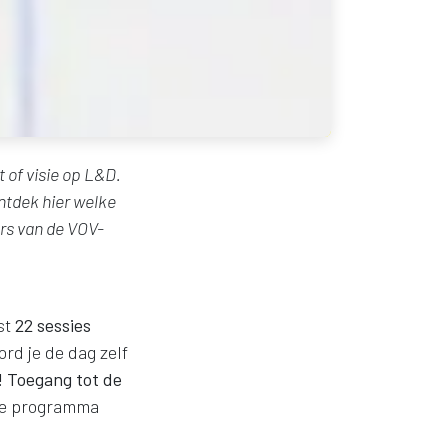
t of visie op L&D.
ntdek hier welke
rs van de VOV-
st
22 sessies
rd je de dag zelf
n! Toegang tot de
se programma