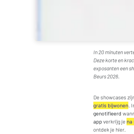
In 20 minuten verte
Deze korte en krac
exposanten een sh
Beurs 2026.
De showcases zij
gratis bijwonen
. 
genotifieerd
wann
app
verkrijg je
na 
ontdek je hier.