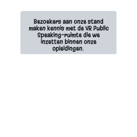
Bezoekers aan onze stand
maken kennis met de VR Public
Speaking-ruimte die we
inzetten binnen onze
opleidingen.
Ze kunnen zelf ervaren hoe
immersive training presentaties
realistischer en effectiever maakt.
We zijn op zoek naar organisaties
die communicatieopleidingen rond
public speaking en
presentatievaardigheden op een
meer immersieve en vernieuwende
manier willen aanpakken. L&D- en