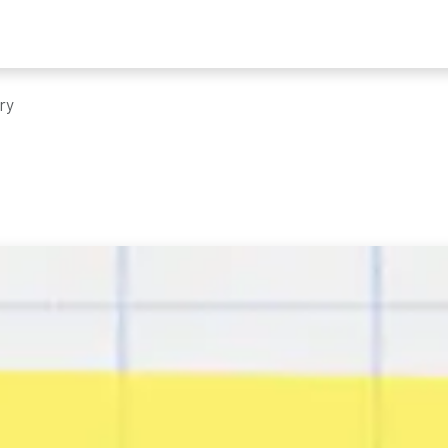
ders
Nieuws
Programma
Tickets
Bereikbaarheid & mobilitei
ry