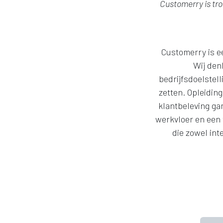
Customerry
is tr
Customerry is e
Wij den
bedrijfsdoelstel
zetten. Opleidin
klantbeleving ga
werkvloer en een 
die zowel int