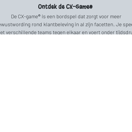
Ontdek de CX-Game®
De CX-game® is een bordspel dat zorgt voor meer
wustwording rond klantbeleving in al zijn facetten. Je spe
et verschillende teams tegen elkaar en voert onder tijdsdr
agen en opdrachten uit. Je speelt het spel onder begeleid
n een facilitator die zowel inspireert, jureert als de klok in 
og houdt. De inzet? Zoveel mogelijk blije klanten verzamel
natuurlijk!
Breng gedrag & communicatie in kaart
 cultuur van een bedrijf is de optelsom van het gedrag van
dewerkers. Nog belangrijker dan wat ze doen, is de vraag 
gaan ze met elkaar om? Onze workshops laten jou en je
medewerkers of teamgenoten op een laagdrempelige én
lezierige manier kennismaken met een serieuze materie: h
menselijk gedrag.