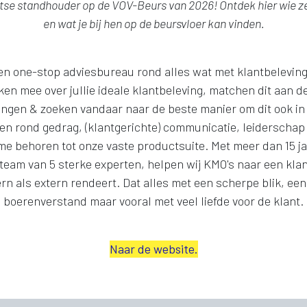
otse standhouder op de VOV-Beurs van 2026! Ontdek hier wie ze
en wat je bij hen op de beursvloer kan vinden.
en one-stop adviesbureau rond alles wat met klantbeleving
ken mee over jullie ideale klantbeleving, matchen dit aan d
lingen & zoeken vandaar naar de beste manier om dit ook in d
gen rond gedrag, (klantgerichte) communicatie, leiderschap 
me behoren tot onze vaste productsuite. Met meer dan 15 ja
team van 5 sterke experten, helpen wij KMO's naar een kla
ern als extern rendeert. Dat alles met een scherpe blik, een
boerenverstand maar vooral met veel liefde voor de klant.
Naar de website.