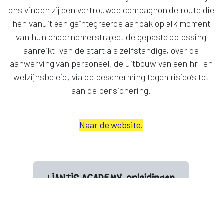
ons vinden zij een vertrouwde compagnon de route die
hen vanuit een geïntegreerde aanpak op elk moment
van hun ondernemerstraject de gepaste oplossing
aanreikt: van de start als zelfstandige, over de
aanwerving van personeel, de uitbouw van een hr- en
welzijnsbeleid, via de bescherming tegen risico’s tot
aan de pensionering.
Naar de website.
LIANTIS ACADEMY: opleidingen
met impact, gedreven door
expertise.
Jouw vaste partner in België, van