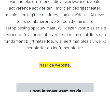
van ludieke en (inter-)actieve werkvormen. Zoals
activerende activiteiten, impro en bedrijfstheater,
mobiele en digitale modules, games, video ... Al deze
tools combineren we tot een dynamische
leeroplossing op jouw maat. Wij kiezen voor plezier als
leermotor in al onze interventies. Online of offline, ons
fundament blijft hetzelfde: wie leert met plezier, werkt
met plezier en leeft met plezier!
Naar de website
.
Loop je soms vast op de
vraag: hoe maak ik mijn
opleiding interactiever?
Goed nieuws: breng je thema