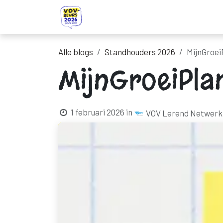
Overslaan naar inhoud
Startpagina
Ontdek onze standhou
Alle blogs
Standhouders 2026
MijnGroei
MijnGroeiPla
1 februari 2026
in
VOV Lerend Netwerk