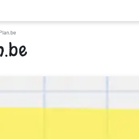
ders
Nieuws
Programma
Tickets
Bereikbaarheid & mobilitei
Plan.be
n.be