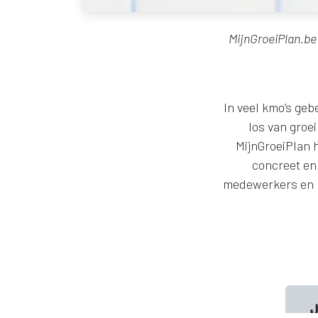
MijnGroeiPlan.b
In veel kmo’s ge
los van groei
MijnGroeiPlan 
concreet en 
medewerkers en l
J