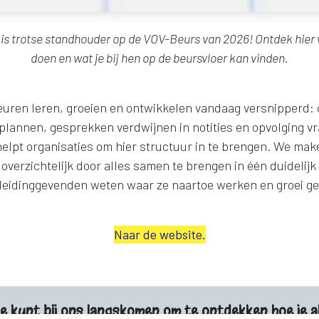
e
is trotse standhouder op de VOV-Beurs van 2026! Ontdek hier w
doen en wat je bij hen op de beursvloer kan vinden.
beuren leren, groeien en ontwikkelen vandaag versnipperd: 
plannen, gesprekken verdwijnen in notities en opvolging vra
helpt organisaties om hier structuur in te brengen. We mak
overzichtelijk door alles samen te brengen in één duidelijk
eidinggevenden weten waar ze naartoe werken en groei gee
Naar de website.
e kunt bij ons langskomen om te ontdekken hoe je a