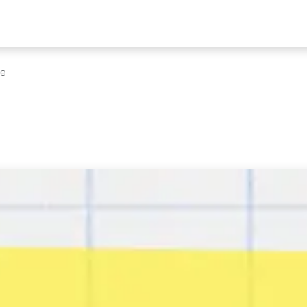
ders
Nieuws
Programma
Tickets
Bereikbaarheid & mobilitei
ne