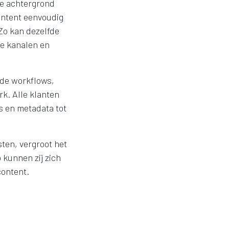
de achtergrond
ontent eenvoudig
Zo kan dezelfde
de kanalen en
nde workflows,
k. Alle klanten
s en metadata tot
ten, vergroot het
o kunnen zij zich
content.