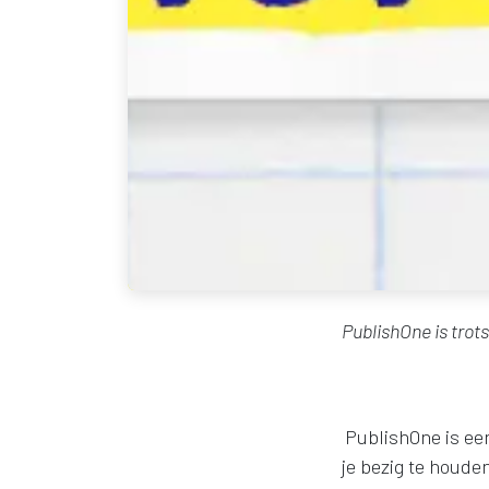
PublishOne
is tro
PublishOne is ee
je bezig te houde