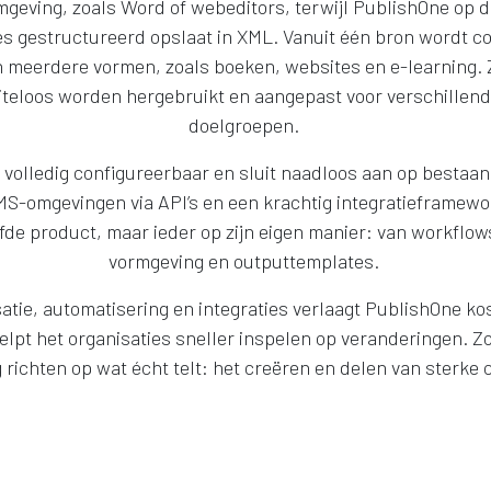
geving, zoals Word of webeditors, terwijl PublishOne op 
es gestructureerd opslaat in XML. Vanuit één bron wordt c
n meerdere vormen, zoals boeken, websites en e-learning. 
teloos worden hergebruikt en aangepast voor verschillen
doelgroepen.
 volledig configureerbaar en sluit naadloos aan op bestaa
S-omgevingen via API’s en een krachtig integratieframewor
fde product, maar ieder op zijn eigen manier: van workflow
vormgeving en outputtemplates.
atie, automatisering en integraties verlaagt PublishOne kos
 helpt het organisaties sneller inspelen op veranderingen. Z
g richten op wat écht telt: het creëren en delen van sterke 
Naar de website.