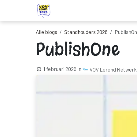
Overslaan naar inhoud
Startpagina
Ontdek onze standhou
Alle blogs
Standhouders 2026
PublishO
PublishOne
1 februari 2026
in
VOV Lerend Netwerk