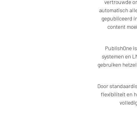
vertrouwde om
automatisch all
gepubliceerd i
content moei
PublishOne is
systemen en LM
gebruiken hetzel
Door standaardis
flexibiliteit en
volledi