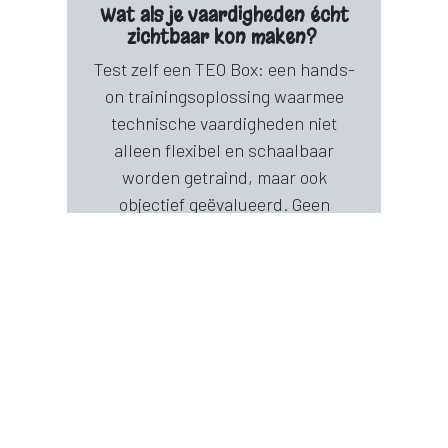
Wat als je vaardigheden écht
zichtbaar kon maken?
Test zelf een TEO Box: een hands-
on trainingsoplossing waarmee
technische vaardigheden niet
alleen flexibel en schaalbaar
worden getraind, maar ook
objectief geëvalueerd. Geen
buikgevoel, geen losse Excel-
lijstjes — wel duidelijke inzichten
in wat operatoren en techniekers
vandaag kunnen, en wat ze
morgen nodig hebben.
We tonen hoe je competenties
concreet maakt op de werkvloer
en hoe je grip krijgt op skills