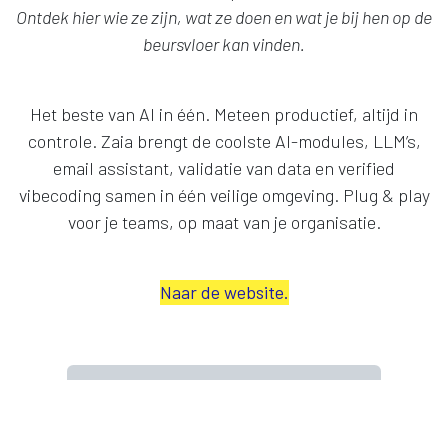
Ontdek hier wie ze zijn, wat ze doen en wat je bij hen op de
beursvloer kan vinden.
Het beste van AI in één. Meteen productief, altijd in
controle. Zaia brengt de coolste AI-modules, LLM’s,
email assistant, validatie van data en verified
vibecoding samen in één veilige omgeving. Plug & play
voor je teams, op maat van je organisatie.
Naar de website.
Hoe kan je het beste van AI op
een gecontroleerde,
efficiënte en veilige manier