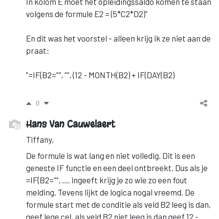
In kolom E moet het opleidingssaldo komen te staan
volgens de formule E2 = (5*C2*D2)"
En dit was het voorstel - alleen krijg ik ze niet aan de
praat:
"=IF(B2="", "", (12 - MONTH(B2) + IF(DAY(B2)
0
Hans Van Cauwelaert
Tiffany,
De formule is wat lang en niet volledig. Dit is een
geneste IF functie en een deel ontbreekt. Dus als je
=IF(B2="", .... ingeeft krijg je zo wie zo een fout
melding. Tevens lijkt de logica nogal vreemd. De
formule start met de conditie als veld B2 leeg is dan,
geef lege cel, als veld B2 niet leeg is dan geef 12 -