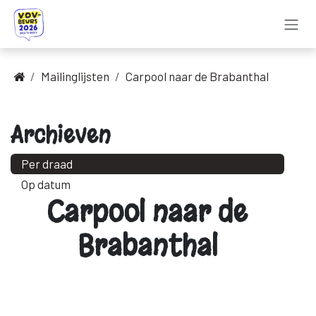
Overslaan naar inhoud
Mailinglijsten
Carpool naar de Brabanthal
Archieven
Per draad
Op datum
Carpool naar de
Brabanthal