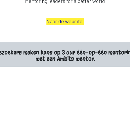
Mentoring leaders for a better world
Naar de website.
ezoekers maken kans op 3 uur één-op-één mentori
met een Ambits mentor.
een verplichtingen, gewoon een eerlijk gesprek met iema
die al heeft meegemaakt wat jij nu doormaakt.
2026
felong learning & career