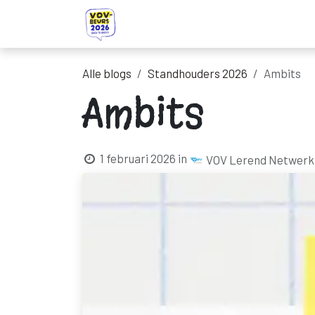
Overslaan naar inhoud
Startpagina
Ontdek onze standhou
Alle blogs
Standhouders 2026
Ambits
Ambits
1 februari 2026
in
VOV Lerend Netwerk