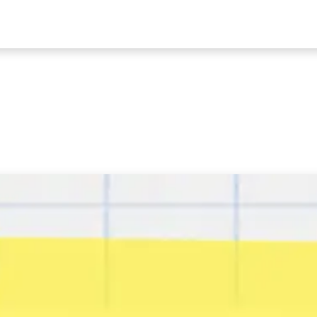
ders
Nieuws
Programma
Tickets
Bereikbaarheid & mobilitei