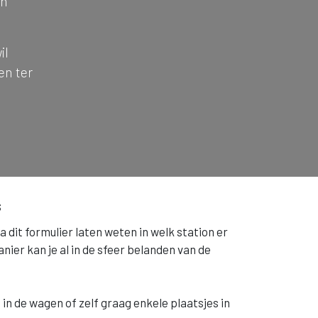
en
il
en ter
s
ia dit formulier laten weten in welk station er
er kan je al in de sfeer belanden van de
 in de wagen of zelf graag enkele plaatsjes in