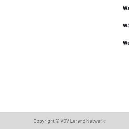
Wa
Wa
Wa
Copyright ©
VOV Lerend Netwerk