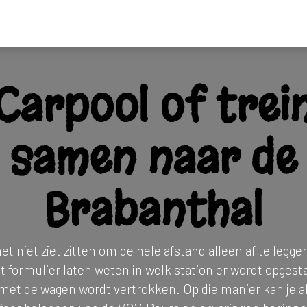
ders
Nieuws
Programma
Tickets
Bereikbaarheid & mobilitei
Carpool of trei
samen naar​ de
Brabanthal
et niet ziet zitten om de hele afstand alleen af te legge
it formulier laten weten in welk station er wordt opgest
met de wagen wordt vertrokken. Op die manier kan je al