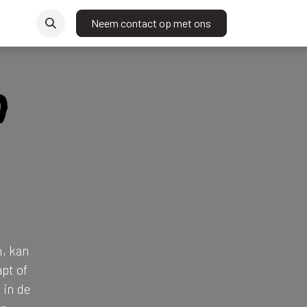
t
Neem contact op met ons
n
n, kan
apt of
 in de