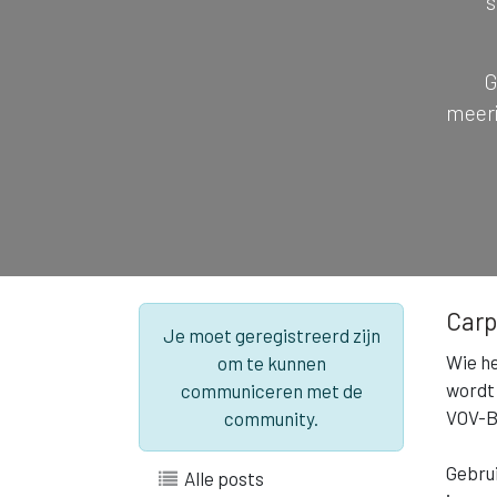
s
G
meeri
Carp
Je moet geregistreerd zijn
Wie he
om te kunnen
wordt 
communiceren met de
VOV-Be
community.
Gebrui
Alle posts