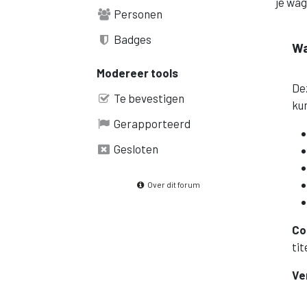
je wag
Personen
Badges
Wa
Modereer tools
De
Te bevestigen
kun
Gerapporteerd
Gesloten
Over dit forum
Co
tit
Ve