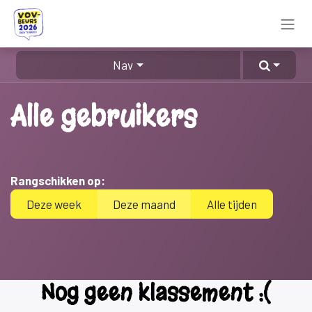
Overslaan naar inhoud
Nav
Alle gebruikers
Rangschikken op:
Deze week
Deze maand
Alle tijden
Nog geen klassement :(